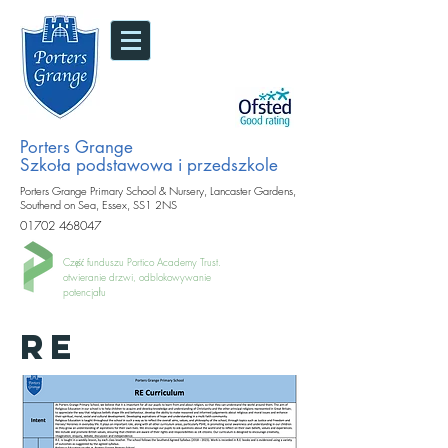
Porters Grange
Szkoła podstawowa i przedszkole
Porters Grange Primary School & Nursery, Lancaster Gardens,
Southend on Sea, Essex, SS1 2NS
01702 468047
Część funduszu Portico Academy Trust.
otwieranie drzwi, odblokowywanie
potencjału
RE