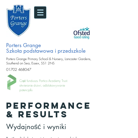
Porters Grange
Szkoła podstawowa i przedszkole
Porters Grange Primary School & Nursery, Lancaster Gardens,
Southend on Sea, Essex, SS1 2NS
01702 468047
Część funduszu Portico Academy Trust.
otwieranie drzwi, odblokowywanie
potencjału
PERFORMANCE
& RESULTS
Wydajność i wyniki