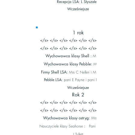
Recepcja LSA: L Słyszałem
Wcześniejsze
1 rok
</s> </s> </s> </s> </s> </s> </s> </s>
</s> </s> </s> </s> </s> </s> </s> </s>
Wychowawca klasy Shell
:
Miss F Ross
Wychowawca klasy Pebble:
Mrs L Morris
Firmy Shell LSA:
Mrs C Nellen i Mrs Miserlisoy
Pebble LSA:
pani E Payne i pani B Aldridge
Wcześniejsze
Rok 2
</s> </s> </s> </s> </s> </s> </s> </s>
</s> </s> </s> </s> </s> </s> </s> </s>
Wychowawca klasy ostryg:
Mrs R Chaplin
:
Nauczyciele klasy Seahorse
Pani C Bird i Pani
J Tullett