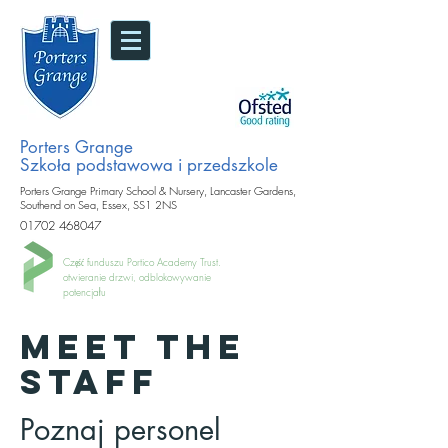
Porters Grange
Szkoła podstawowa i przedszkole
Porters Grange Primary School & Nursery, Lancaster Gardens,
Southend on Sea, Essex, SS1 2NS
01702 468047
Część funduszu Portico Academy Trust.
otwieranie drzwi, odblokowywanie
potencjału
MEET THE
STAFF
Poznaj personel