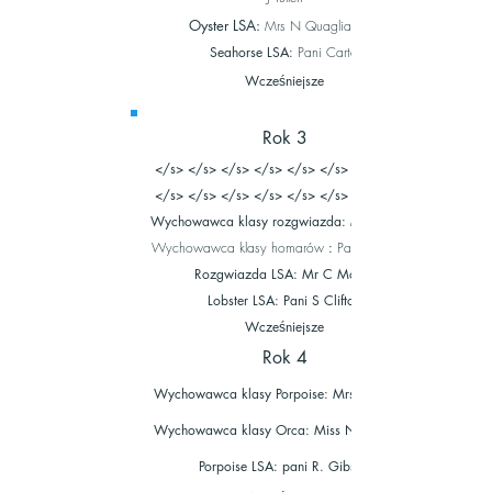
Oyster LSA:
Mrs N Quaglia-Hunt
Seahorse LSA:
Pani Carter
Wcześniejsze
Rok 3
</s> </s> </s> </s> </s> </s> </s> </s>
</s> </s> </s> </s> </s> </s> </s> </s>
Wychowawca klasy rozgwiazda:
Mrs S Head
Wychowawca klasy homarów
:
Panna J Franks
Rozgwiazda LSA: Mr C Morris
Lobster LSA: Pani S Clifton
Wcześniejsze
Rok 4
Wychowawca klasy Porpoise: Mrs L Chaaibi
Wychowawca klasy Orca: Miss N McMillan
Porpoise LSA: pani R. Gibson