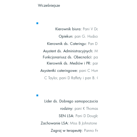
Wcześniejsze
Kierownik biura:
Pani V Dadd
Opiekun:
pan G. Hudson
Kierownik ds. Cateringu:
Pan D. Milman
Asystent ds. Administracyjnych:
Miss V Brand
Funkcjonariusz ds. Obecności:
panna S. Irvin
Kierownik ds. Mediów i PR:
pani C Hay
Asystentki cateringowe:
pani C Humphreys, pani
C Taylor, pani D Raffety i pan B. Cammidge
Lider ds. Dobrego samopoczucia uczniów i
rodziny:
pani K Thomas
SEN LSA:
Pani D Douglas
Zachowanie LSA:
Miss B Johnstone i Mrs Gilbey
Zagraj w terapeutę:
Panno Freeman