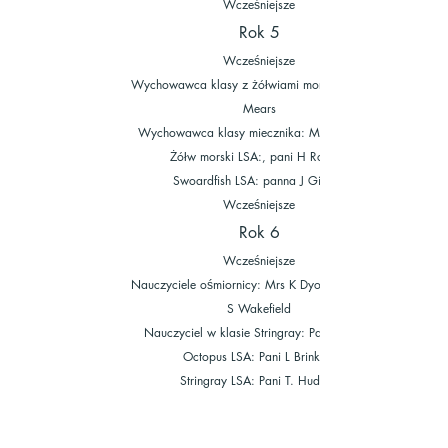
Wcześniejsze
Rok 5
Wcześniejsze
Wychowawca klasy z żółwiami morskimi: Mrs S
Mears
Wychowawca klasy miecznika: Mrs F Scanes
Żółw morski LSA:, pani H Roberts
Swoardfish LSA: panna J Gibson
Wcześniejsze
Rok 6
Wcześniejsze
Nauczyciele ośmiornicy: Mrs K Dyos-Smith i Mrs
S Wakefield
Nauczyciel w klasie
Stringray: Pan J. Rasor
Octopus LSA: Pani L Brinkley
Stringray LSA: Pani T. Hudson