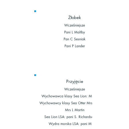
Żłobek
Wcześniejsze
Pani L Maltby
Pan C Sesniak
Pani P Lander
Przyjęcie
Wcześniejsze
Wychowawca klasy Sea Lion: Mrs L Britton
Wychowawcy klasy Sea Otter Mrs V Caplan i
Mrs L Martin
Sea Lion LSA: pani S. Richardson-Foster
Wydra morska LSA: pani M Bines