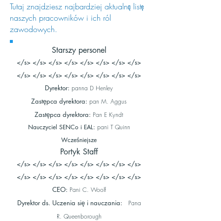
Tutaj znajdziesz najbardziej aktualną listę
naszych pracowników i ich ról
zawodowych.
Starszy personel
</s> </s> </s> </s> </s> </s> </s> </s>
</s> </s> </s> </s> </s> </s> </s> </s>
Dyrektor:
panna D Henley
Zastępca dyrektora:
pan M. Aggus
Zastępca dyrektora:
Pan E Kyndt
Nauczyciel SENCo i EAL:
pani T Quinn
Wcześniejsze
Portyk Staff
</s> </s> </s> </s> </s> </s> </s> </s>
</s> </s> </s> </s> </s> </s> </s> </s>
CEO:
Pani C. Woolf
Dyrektor ds. Uczenia się i nauczania:
Pana
R. Queenborough