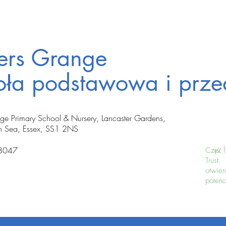
ters Grange
oła podstawowa i prze
nge Primary School & Nursery, Lancaster Gardens,
n Sea, Essex, SS1 2NS
8047
Część 
Trust.
otwie
potenc