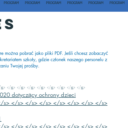
PROGRAM
PROGRAM
PROGRAM
PROGRAM
PROGRAM
PROGRAM
es
óre można pobrać jako pliki PDF. Jeśli chcesz zobaczyć
ekretariatem szkoły, gdzie członek naszego personelu z
aniu Twojej prośby.
/s> </s> </s> </s> </s> </s> </s> </s> </s>
020 dotyczący ochrony dzieci
</s> </s> </s> </s> </s> </s> </s> </s>
1
</s> </s> </s> </s> </s> </s> </s> </s>