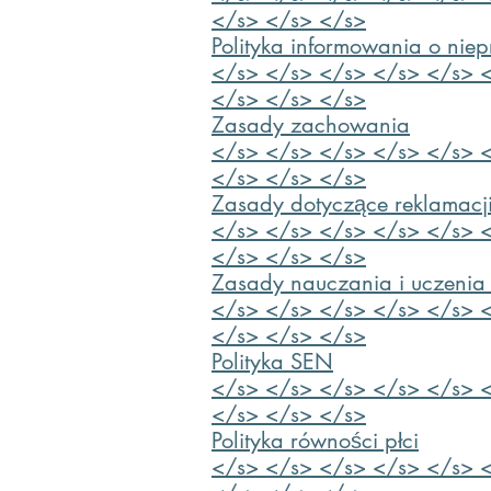
</s> </s> </s>
Polityka informowania o nie
</s> </s> </s> </s> </s> 
</s> </s> </s>
Zasady zachowania
</s> </s> </s> </s> </s> 
</s> </s> </s>
Zasady dotyczące reklamacj
</s> </s> </s> </s> </s> 
</s> </s> </s>
Zasady nauczania i uczenia 
</s> </s> </s> </s> </s> 
</s> </s> </s>
Polityka SEN
</s> </s> </s> </s> </s> 
</s> </s> </s>
Polityka równości płci
</s> </s> </s> </s> </s> 