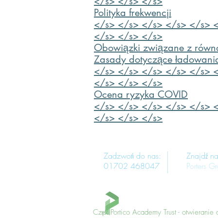
</s> </s> </s>
Polityka frekwencji
</s> </s> </s> </s> </s> 
</s> </s> </s>
Obowiązki związane z równ
Zasady dotyczące ładowania 
</s> </s> </s> </s> </s> 
</s> </s> </s>
Ocena ryzyka COVID
</s> </s> </s> </s> </s> 
</s> </s> </s>
Zadzwoń do nas:
Znajdź na
01702 468047
Porters G
Część Portico Academy Trust - otwieranie