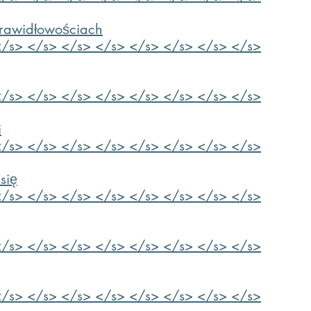
prawidłowościach
</s> </s> </s> </s> </s> </s> </s> </s>
</s> </s> </s> </s> </s> </s> </s> </s>
i
</s> </s> </s> </s> </s> </s> </s> </s>
się
</s> </s> </s> </s> </s> </s> </s> </s>
</s> </s> </s> </s> </s> </s> </s> </s>
</s> </s> </s> </s> </s> </s> </s> </s>