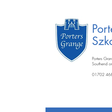
Por
Szk
Porters Gra
Southend o
01702 46