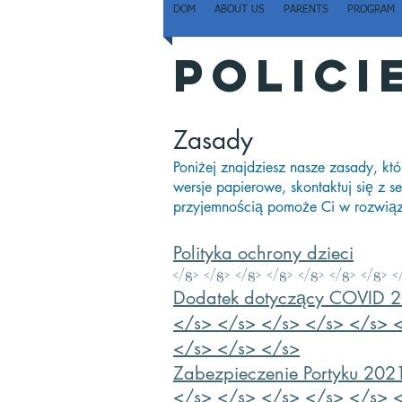
DOM
ABOUT US
PARENTS
PROGRAM
Polici
Zasady
Poniżej znajdziesz nasze zasady, kt
wersje papierowe, skontaktuj się z s
przyjemnością pomoże Ci w rozwiąz
Polityka ochrony dzieci
</s> </s> </s> </s> </s> </s> </s> <
Dodatek dotyczący COVID 2
</s> </s> </s> </s> </s> 
</s> </s> </s>
Zabezpieczenie Portyku 202
</s> </s> </s> </s> </s> 