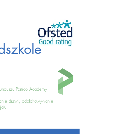
dszkole
funduszu Portico Academy
ranie drzwi, odblokowywanie
jału