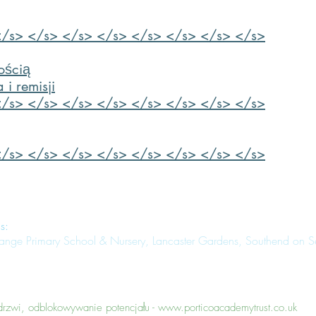
</s> </s> </s> </s> </s> </s> </s> </s>
ością
i remisji
</s> </s> </s> </s> </s> </s> </s> </s>
</s> </s> </s> </s> </s> </s> </s> </s>
s:
range Primary School & Nursery, Lancaster Gardens, Southend on 
 drzwi, odblokowywanie potencjału -
www.porticoacademytrust.co.uk