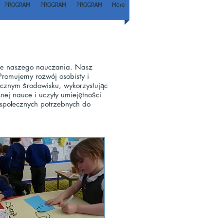
PROGRAM
PROGRAM
PROGRAM
More
ele naszego nauczania. Nasz
Promujemy rozwój osobisty i
ecznym środowisku, wykorzystując
ej nauce i uczyły umiejętności
 społecznych potrzebnych do
zeniach