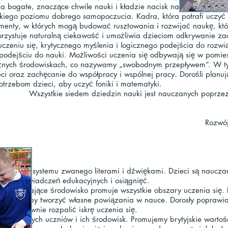
bogate, znaczące chwile nauki i kładzie nacisk na naukę poprz
okiego poziomu dobrego samopoczucia. Kadra, która potrafi ucz
omenty, w których mogą budować rusztowania i rozwijać naukę, k
korzystuje naturalną ciekawość i umożliwia dzieciom odkrywanie za
czeniu się, krytycznego myślenia i logicznego podejścia do rozw
odejściu do nauki. Możliwości uczenia się odbywają się w pomies
óżnych środowiskach, co nazywamy „swobodnym przepływem”. W tym
eci oraz zachęcanie do współpracy i wspólnej pracy. Dorośli planuj
otrzebom dzieci, aby uczyć foniki i matematyki.
Wszystkie siedem dziedzin nauki jest nauczanych poprze
Rozwój
rzy użyciu systemu zwanego literami i dźwiękami. Dzieci są naucz
 od doświadczeń edukacyjnych i osiągnięć.
e, sprzyjające środowisko promuje wszystkie obszary uczenia się. 
nia się, aby tworzyć własne powiązania w nauce. Dorosły poprawia
by ponownie rozpalić iskrę uczenia się.
ność naszych uczniów i ich środowisk. Promujemy brytyjskie wartoś