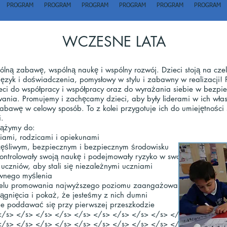
PROGRAM
PROGRAM
PROGRAM
PROGRAM
PROGRAM
PROGRAM
WCZESNE LATA
lną zabawę, wspólną naukę i wspólny rozwój. Dzieci stoją na cz
ęzyk i doświadczenia, pomysłowy w stylu i zabawny w realizacji! 
eci do współpracy i współpracy oraz do wyrażania siebie w bezpi
ania. Promujemy i zachęcamy dzieci, aby były liderami w ich własn
bawę w celowy sposób. To z kolei przygotuje ich do umiejętności
i.
ążymy do:
niami, rodzicami i opiekunami
częśliwym, bezpiecznym i bezpiecznym środowisku
 kontrolowały swoją naukę i podejmowały ryzyko w swoich doświadc
uczniów, aby stali się niezależnymi uczniami
ywnego myślenia
w celu promowania najwyższego poziomu zaangażowania
iągnięcia i pokaż, że jesteśmy z nich dumni
nie poddawać się przy pierwszej przeszkodzie
</s> </s> </s> </s> </s> </s> </s> </s> </s> </s>
</s> </s> </s> </s> </s> </s> </s> </s> </s> </s>