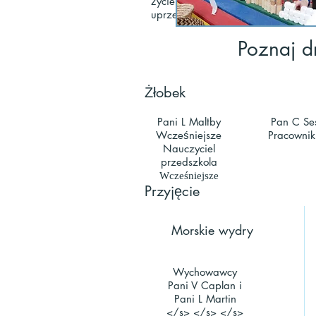
życie szkolne; ucząc naszych ucz
uprzejmym, znając różnicę między 
Poznaj d
Żłobek
Pani L Maltby
Pan C Se
Wcześniejsze
Pracownik
Nauczyciel
przedszkola
Wcześniejsze
Przyjęcie
Morskie wydry
Wychowawcy
Pani V Caplan i
Pani L Martin
</s> </s> </s>