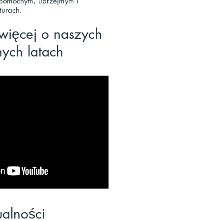
ć pomocnym, uprzejmym i
turach.
więcej o
naszych
ych latach
ualności