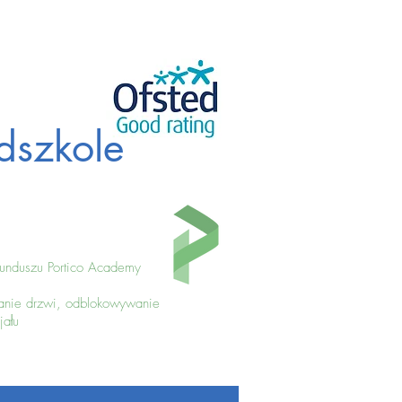
dszkole
funduszu Portico Academy
ranie drzwi, odblokowywanie
jału