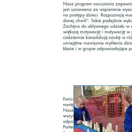
Nasz program nauczania zapewnia 
jest uznawana za wspieranie wys
na postępy dzieci. Rozpoznają m
danej chwili”. Takie podejście wy
Zachęca do aktywnego udziału w u
większą motywację i motywację w p
codziennie konsolidują naukę w r
umiejętne rozwijanie myślenia dzi
klasie i w grupie odpowiadające p
Fonics jest nauczany codziennie p
następnie grupowane w zależności
Nasze wysokiej jakości, bezpieczn
wszystkich siedmiu obszarów ucze
odpowiadało potrzebom uczniów, a
Porters Grange celebruje różnorod