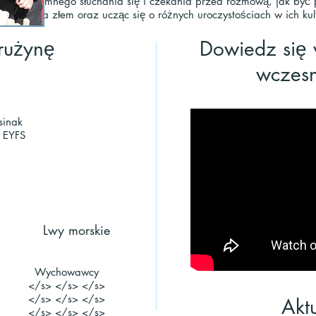
niów wzajemnego słuchania się i czekania przed rozmową, jak by
dobrem a złem oraz ucząc się o różnych uroczystościach w ich kul
rużynę
Dowiedz się 
wczesn
sinak
 EYFS
Lwy morskie
Wychowawcy
</s> </s> </s>
</s> </s> </s>
Akt
</s> </s> </s>