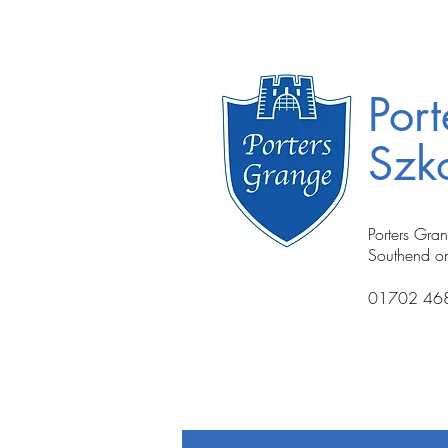
Por
Szk
Porters Gra
Southend o
01702 46