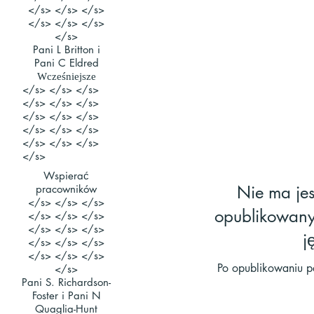
</s> </s> </s>
</s> </s> </s>
</s>
Pani L Britton i
Pani C Eldred
Wcześniejsze
</s> </s> </s>
</s> </s> </s>
</s> </s> </s>
</s> </s> </s>
</s> </s> </s>
</s>
Wspierać
Nie ma je
pracowników
</s> </s> </s>
opublikowany
</s> </s> </s>
</s> </s> </s>
j
</s> </s> </s>
</s> </s> </s>
Po opublikowaniu po
</s>
Pani S. Richardson-
Foster i Pani N
Quaglia-Hunt