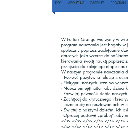
DOM
ABOUT US
PARENTS
PROGRAM
W Porters Grange wierzymy w wspó
program nauczania jest bogaty w j
społeczny poprzez zachęcanie dzi
dorosłych jako wzorce do naśladow
kierowania swoją nauką poprzez za
przejścia do kolejnego etapu nauk
W naszym programie nauczania d
- Tworzyć pozytywne relacje z ucz
- Pielęgnuj naszych uczniów w sz
- Naucz umiejętności, aby dzieci
- Rozwijaj pewność siebie naszych 
- Zachęcaj do krytycznego i kreat
- uczenie się na rusztowaniach 
- Świętuj z naszymi dziećmi ich os
- Opracuj postawę „próbuj”, aby 
</s> </s> </s> </s> </s> </s> 
</s> </s> </s> </s> </s> </s> 