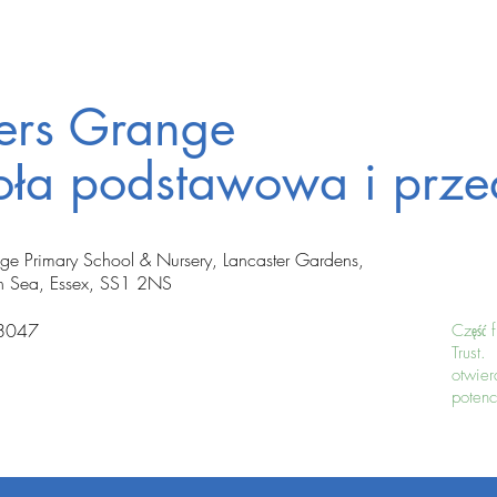
ters Grange
oła podstawowa i prze
nge Primary School & Nursery, Lancaster Gardens,
n Sea, Essex, SS1 2NS
8047
Część 
Trust.
otwie
potenc