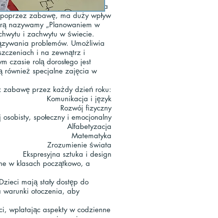
ez zabawę i eksplorację. Zabawa
yć poprzez zabawę, ma duży wpływ
tórą nazywamy „Planowaniem w
chwytu i zachwytu w świecie.
iązywania problemów. Umożliwia
zczeniach i na zewnątrz i
 czasie rolą dorosłego jest
ą również specjalne zajęcia w
z zabawę przez każdy dzień roku:
Komunikacja i język
Rozwój fizyczny
 osobisty, społeczny i emocjonalny
Alfabetyzacja
Matematyka
Zrozumienie świata
Ekspresyjna sztuka i design
ane w klasach początkowo, a
Dzieci mają stały dostęp do
 warunki otoczenia, aby
ci, wplatając aspekty w codzienne